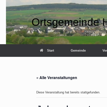
Zum
Inhalt
springen
Ortsgemeinde 
Start
Gemeinde
Ve
« Alle Veranstaltungen
Diese Veranstaltung hat bereits stattgefunden.