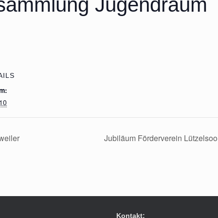
rsammlung Jugendraum
AILS
m:
 10
eiler
Jubiläum Förderverein Lützelsoo
Kontakt: