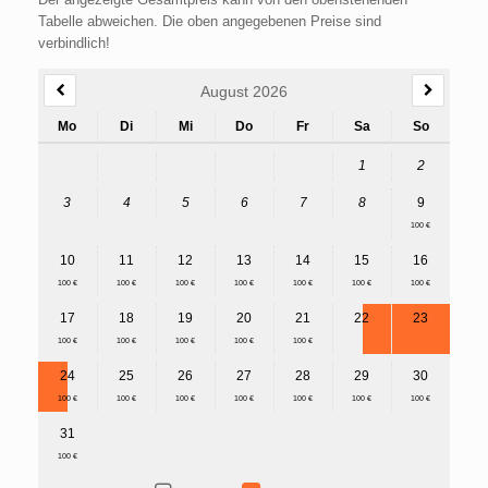
Tabelle abweichen. Die oben angegebenen Preise sind
verbindlich!
August 2026
Mo
Di
Mi
Do
Fr
Sa
So
1
2
3
4
5
6
7
8
9
100 €
10
11
12
13
14
15
16
100 €
100 €
100 €
100 €
100 €
100 €
100 €
17
18
19
20
21
22
23
100 €
100 €
100 €
100 €
100 €
24
25
26
27
28
29
30
100 €
100 €
100 €
100 €
100 €
100 €
100 €
31
100 €