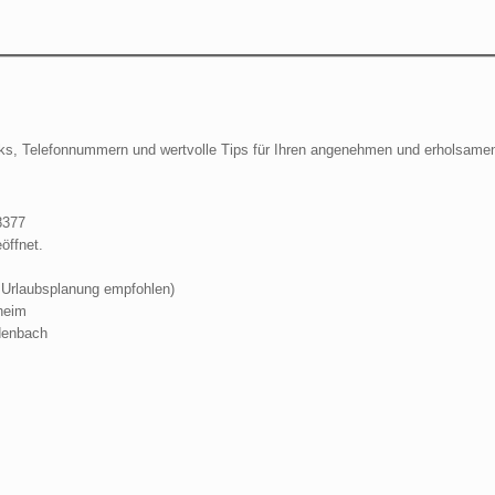
, Links, Telefonnummern und wertvolle Tips für Ihren angenehmen und er
8377
öffnet.
i Urlaubsplanung empfohlen)
heim
denbach