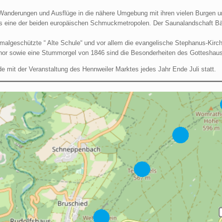
le Wanderungen und Ausflüge in die nähere Umgebung mit ihren vielen Burge
ls eine der beiden europäischen Schmuckmetropolen. Der Saunalandschaft B
algeschützte “ Alte Schule“ und vor allem die evangelische Stephanus-Kirch
hor sowie eine Stummorgel von 1846 sind die Besonderheiten des Gotteshau
nde mit der Veranstaltung des Hennweiler Marktes jedes Jahr Ende Juli statt.