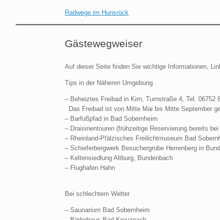
Radwege im Hunsrück
Gästewegweiser
Auf dieser Seite finden Sie wichtige Informationen
Tips in der Näheren Umgebung
– Beheiztes Freibad in Kirn, Turnstraße 4, Tel. 06752 
Das Freibad ist von Mitte Mai bis Mitte September ge
– Barfußpfad in Bad Sobernheim
– Draisinentouren (frühzeitige Reservierung bereits be
– Rheinland-Pfälzisches Freilichtmuseum Bad Sobern
– Schieferbergwerk Besuchergrube Herrenberg in Bun
– Keltensiedlung Altburg, Bundenbach
– Flughafen Hahn
Bei schlechtem Wetter
– Saunarium Bad Sobernheim
– Bäderhaus Bad Kreuznach