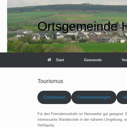
Zum
Inhalt
springen
Ortsgemeinde 
Start
Gemeinde
Ve
Tourismus
Gasthäuser
Ferienwohnungen
Ve
Für den Fremdenverkehr ist Hennweiler gut geeignet. 
interessante Wanderziele in der näheren Umgebung, wie
Verfügung.