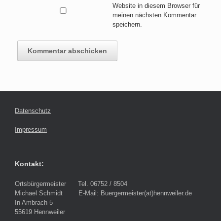
Website in diesem Browser für
meinen nächsten Kommentar
speichern.
Datenschutz
Impressum
Kontakt:
Ortsbürgermeister Tel. 06752 / 8504
Michael Schmidt E-Mail: Buergermeister(at)hennweiler.de
In Ambrach 5
55619 Hennweiler